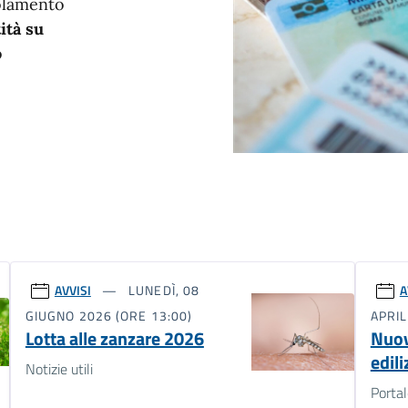
golamento
ità su
o
AVVISI
LUNEDÌ, 08
A
GIUGNO 2026 (ORE 13:00)
APRIL
Lotta alle zanzare 2026
Nuov
edili
Notizie utili
Porta