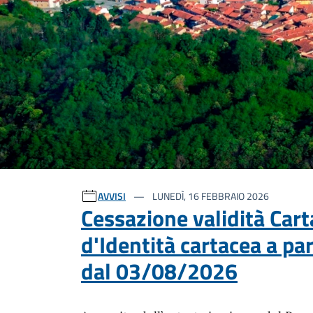
Ultime notizie
AVVISI
LUNEDÌ, 16 FEBBRAIO 2026
Cessazione validità Cart
d'Identità cartacea a par
dal 03/08/2026