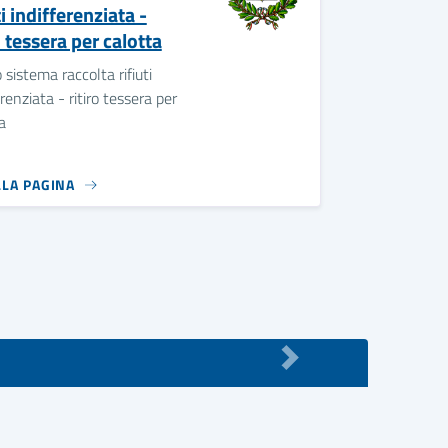
ti indifferenziata -
o tessera per calotta
sistema raccolta rifiuti
erenziata - ritiro tessera per
a
LLA PAGINA