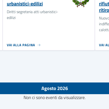
urbanistici-edilizi
rifiu
ritir
Diritti segreteria atti urbanistici-
edilizi
Nuovo 
indiff
calott
VAI ALLA PAGINA
VAI A
Agosto 2026
Non ci sono eventi da visualizzare.