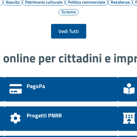
e
Nascita
Patrimonio culturale
Politica commerciale
Residenza
Turismo
Vedi Tutti
i online per cittadini e imp
PagoPa
Progetti PNRR