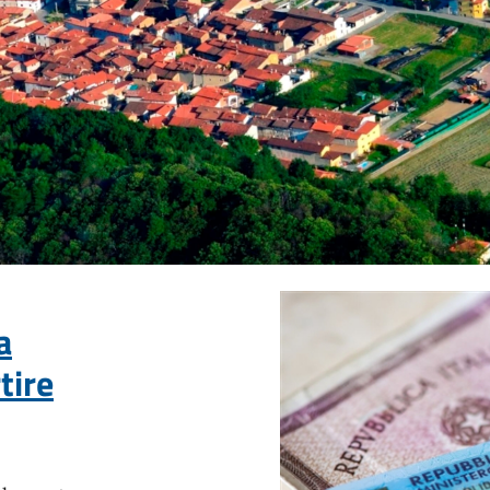
a
tire