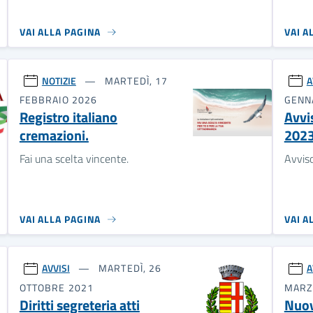
VAI ALLA PAGINA
VAI A
NOTIZIE
MARTEDÌ, 17
A
FEBBRAIO 2026
GENN
Registro italiano
Avvi
cremazioni.
202
Fai una scelta vincente.
Avvis
VAI ALLA PAGINA
VAI A
AVVISI
MARTEDÌ, 26
A
OTTOBRE 2021
MARZ
Diritti segreteria atti
Nuov