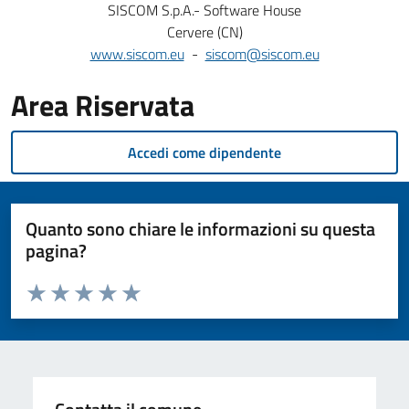
SISCOM S.p.A.- Software House
Cervere (CN)
www.siscom.eu
-
siscom@siscom.eu
Area Riservata
Accedi come dipendente
Quanto sono chiare le informazioni su questa
pagina?
Valuta da 1 a 5 stelle la pagina
Valuta 1 stelle su 5
Valuta 2 stelle su 5
Valuta 3 stelle su 5
Valuta 4 stelle su 5
Valuta 5 stelle su 5