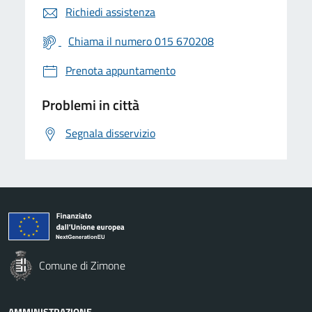
Richiedi assistenza
Chiama il numero 015 670208
Prenota appuntamento
Problemi in città
Segnala disservizio
Comune di Zimone
AMMINISTRAZIONE