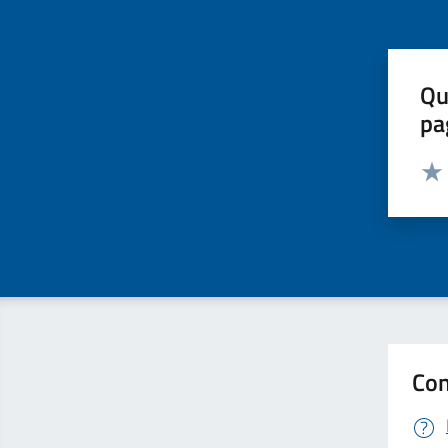
Qu
pa
Valut
Valu
Con