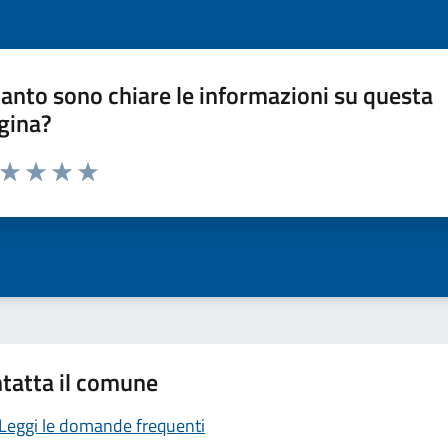
anto sono chiare le informazioni su questa
gina?
a da 1 a 5 stelle la pagina
ta 1 stelle su 5
Valuta 2 stelle su 5
Valuta 3 stelle su 5
Valuta 4 stelle su 5
Valuta 5 stelle su 5
tatta il comune
Leggi le domande frequenti