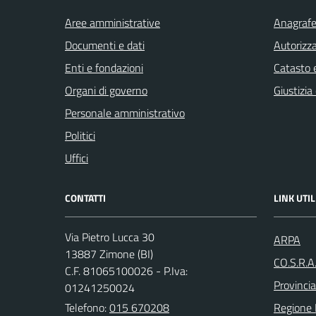
Aree amministrative
Anagrafe 
Documenti e dati
Autorizza
Enti e fondazioni
Catasto e
Organi di governo
Giustizia
Personale amministrativo
Politici
Uffici
CONTATTI
LINK UTIL
Via Pietro Lucca 30
ARPA
13887 Zimone (BI)
CO.S.R.A
C.F. 81065100026 - P.Iva:
Provincia
01241250024
Telefono:
015 670208
Regione