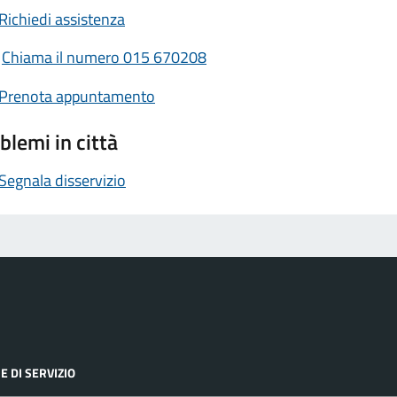
Richiedi assistenza
Chiama il numero 015 670208
Prenota appuntamento
blemi in città
Segnala disservizio
E DI SERVIZIO