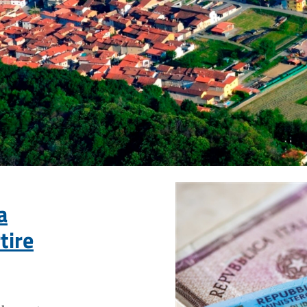
a
tire