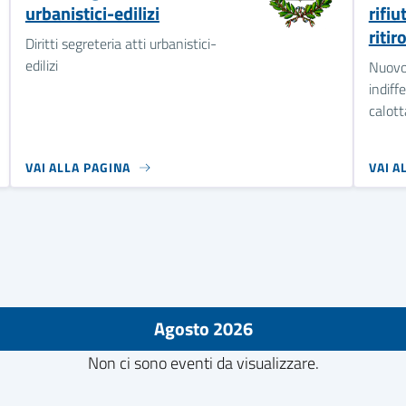
urbanistici-edilizi
rifiu
ritir
Diritti segreteria atti urbanistici-
edilizi
Nuovo 
indiff
calott
VAI ALLA PAGINA
VAI A
Agosto 2026
Non ci sono eventi da visualizzare.