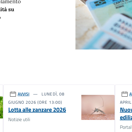
golamento
ità su
o
AVVISI
LUNEDÌ, 08
A
GIUGNO 2026 (ORE 13:00)
APRIL
Lotta alle zanzare 2026
Nuov
edili
Notizie utili
Porta