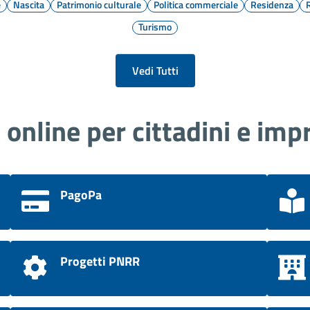
e
Nascita
Patrimonio culturale
Politica commerciale
Residenza
Turismo
Vedi Tutti
i online per cittadini e imp
PagoPa
Progetti PNRR