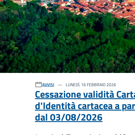
Ultime notizie
AVVISI
LUNEDÌ, 16 FEBBRAIO 2026
Cessazione validità Cart
d'Identità cartacea a par
dal 03/08/2026