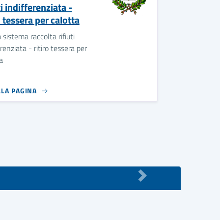
ti indifferenziata -
o tessera per calotta
sistema raccolta rifiuti
erenziata - ritiro tessera per
a
LLA PAGINA