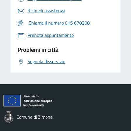
Richiedi assistenza
Chiama il numero 015 670208
Prenota appuntamento
Problemi in città
Segnala disservizio
Comune di Zimone