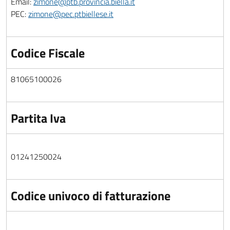
Email:
zimone@ptb.provincia.biella.it
PEC:
zimone@pec.ptbiellese.it
Codice Fiscale
81065100026
Partita Iva
01241250024
Codice univoco di fatturazione