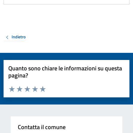
Indietro
Quanto sono chiare le informazioni su questa
pagina?
Valuta da 1 a 5 stelle la pagina
Valuta 1 stelle su 5
Valuta 2 stelle su 5
Valuta 3 stelle su 5
Valuta 4 stelle su 5
Valuta 5 stelle su 5
Contatta il comune