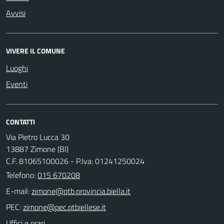
Avvisi
VIVERE IL COMUNE
Luoghi
Eventi
CONTATTI
Via Pietro Lucca 30
13887 Zimone (BI)
C.F. 81065100026 - P.Iva: 01241250024
Telefono:
015 670208
E-mail:
PEC:
Uffici e orari